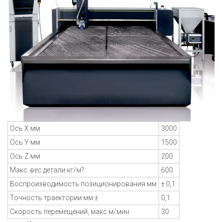
Ось X мм
3000
Ось Y мм
1500
Ось Z мм
200
Макс. вес детали кг/м?
600
Воспроизводимость позиционирования мм
± 0,1
Точность траектории мм ±
0,1
Скорость перемещений, макс м/мин
30